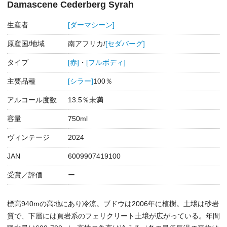
Damascene Cederberg Syrah
生産者
[ダーマシーン]
原産国/地域
南アフリカ/
[セダバーグ]
タイプ
[赤]
・
[フルボディ]
主要品種
[シラー]
100％
アルコール度数
13.5％未満
容量
750ml
ヴィンテージ
2024
JAN
6009907419100
受賞／評価
ー
標高940mの高地にあり冷涼。ブドウは2006年に植樹。土壌は砂岩
質で、下層には頁岩系のフェリクリート土壌が広がっている。年間