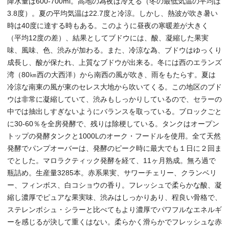
降水量は600-700ml。高地の為夜は冷える（冬の最低気温の平均は
3.8度）。夏の平均気温は22.7度と冷涼。しかし、熱波が吹き暑い
時は40度に達する時もある。このように昼夜の寒暖差が大きく
（平均12度の差）、結果としてブドウには、酸、凝縮した果実
味、風味、色、渋みが加わる。また、冷涼な為、ブドウはゆっくり
成長し、酸が保たれ、上質なブドウが出来る。冬には西のエランズ
湾（80㎞西の大西洋）から南西の風が吹き、雨をもたらす。夏は
冷涼な南東の風が東のセレス大地から吹いてくる。この地区のブド
ウは非常に凝縮していて、渋みもしっかりしているので、セラーの
中では抽出しすぎないようにバランスを取っている。ブロックごと
に30-60％を全房発酵で、残りは除梗している。タンクはオープン
トップの発酵タンクと1000Lのオーク・フードルを使用。全て天然
発酵でパンプオーバーは、発酵のピーク時に最大でも１日に２回ま
でとした。マロラクティック発酵を経て、11ヶ月熟成。無ろ過で
瓶詰め。生産量3285本。赤系果実、サワーチェリー、クランベリ
ー、フィンボス、白コショウの香り。フレッシュで柔らかな酸、凝
縮し濃厚でピュアな果実味、渋みはしっかりあり、程良い骨格で、
ステレンボシュ・シラーと比べてもより濃厚でパワフルなエネルギ
ーを感じるが決して重くはない。柔らかく滑らかでフレッシュな赤