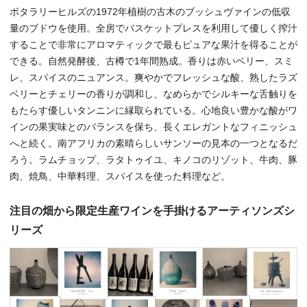
ボタラリーヒルズの1972年植樹の古木のブッシュヴァインの低収
量のブドウを使用。全房でバスケットプレスを利用して優しく搾汁
することで非常にアロマティックで最もピュアな果汁を得ることが
できる。自然発酵後、古樽で1年間熟成。香りは赤いベリー、スミ
レ、スパイスのニュアンス。爽やかでフレッシュな酸、熟したラズ
ベリーとチェリーの香りが調和し、なめらかでシルキーな舌触りを
もたらす優しいタンニンに縁取られている。心地良い豊かな酸がワ
インの果実味とのバランスを保ち、長くエレガントなフィニッシュ
へと続く。南アフリカの素晴らしいサンソーの見本の一つとなるだ
ろう。ラムチョップ、ラタトゥイユ、キノコのリゾット、牛肉、豚
肉、焼鳥、中華料理、スパイスを使った料理など。
注目の畑から限定生産ワインを手掛けるアーティソンズシ
リーズ