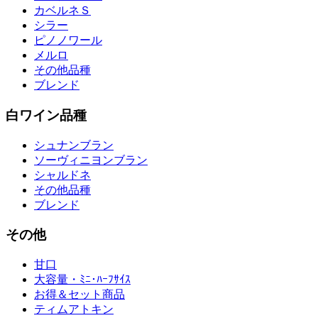
カベルネＳ
シラー
ピノノワール
メルロ
その他品種
ブレンド
白ワイン品種
シュナンブラン
ソーヴィニヨンブラン
シャルドネ
その他品種
ブレンド
その他
甘口
大容量・ﾐﾆ･ﾊｰﾌｻｲｽ
お得＆セット商品
ティムアトキン