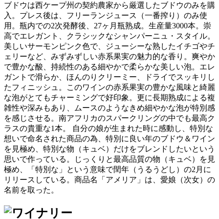
ブドウは西ケープ州の契約農家から厳選したブドウのみを購
入。プレス後は、フリーランジュース（一番搾り）のみ使
用。瓶内での2次発酵後、27ヶ月瓶熟成。生産量3000本。崇
高でエレガント、クラシックなシャンパーニュ・スタイル。
美しいサーモンピンク色で、ジューシーな熟したイチゴやチ
ェリーなど、みずみずしい赤系果実の魅力的な香り。爽やか
で豊かな酸、持続性のある細やかで柔らかな美しい泡。エレ
ガントで滑らか、ほんのりクリーミー、ドライでスッキリし
たフィニッシュ。このワインの赤系果実の豊かな風味と綺麗
な泡がとてもチャーミングで好印象。更に長期熟成による複
雑性や深みもあり、ムースのようなきめ細やかな泡が特別感
を感じさせる。南アフリカのスパークリングの中でも最高ク
ラスの貴重な1本。 自分の娘が生まれた時に感動し、特別な
想いで命名された商品の為、特別に良い年のブドウ＆ワイン
を見極め、特別な物（キュベ）だけをブレンドしたいという
思いで作っている。じっくりと最高品質の物（キュベ）を見
極め、「特別な」という意味で閏年（うるうどし）の2月に
リリースしている。商品名「アメリア」は、愛娘（次女）の
名前を取った。