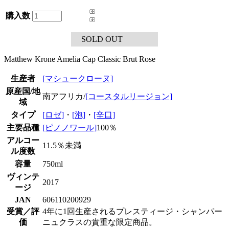
購入数
SOLD OUT
Matthew Krone Amelia Cap Classic Brut Rose
生産者
[マシュークローヌ]
原産国/地
南アフリカ/
[コースタルリージョン]
域
タイプ
[ロゼ]
・
[泡]
・
[辛口]
主要品種
[ピノノワール]
100％
アルコー
11.5％未満
ル度数
容量
750ml
ヴィンテ
2017
ージ
JAN
606110200929
受賞／評
4年に1回生産されるプレスティージ・シャンパー
価
ニュクラスの貴重な限定商品。