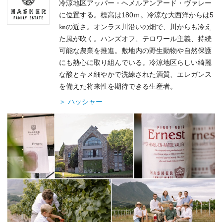
冷涼地区アッパー・ヘメルアンアード・ヴァレー
に位置する。標高は180ｍ。冷涼な大西洋からは5
㎞の近さ。オンラス川沿いの畑で、川からも冷え
た風が吹く。ハンズオフ、テロワール主義、持続
可能な農業を推進。敷地内の野生動物や自然保護
にも熱心に取り組んでいる。冷涼地区らしい綺麗
な酸とキメ細やかで洗練された酒質、エレガンス
を備えた将来性を期待できる生産者。
＞ ハッシャー