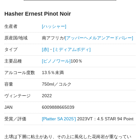
Hasher Ernest Pinot Noir
生産者
[ハッシャー]
原産国/地域
南アフリカ/
[アッパーヘメルアンアードバレー]
タイプ
[赤]
・
[ミディアムボディ]
主要品種
[ピノノワール]
100％
アルコール度数
13.5％未満
容量
750ml／コルク
ヴィンテージ
2022
JAN
6009888665039
受賞／評価
[Platter SA 2025’]
2023VT：4.5 STAR 94 Point
土壌は下層に粘土があり、その上に風化した花崗岩が重なってい