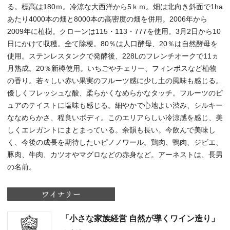
る。標高は180ｍ。冷涼な大西洋から5ｋｍ。畑は北向き斜面で1ha
あたり4000本の畑と8000本の高密度の畑を併用。2006年から
2009年に植樹。クローンは115・113・777を使用。3月2日から10
日にかけて収穫。全て除梗。80％は人口酵母、20％は自然酵母を
使用。ステンレスタンクで発酵後、228Lのフレンチオークで11ヵ
月熟成。20％新樽使用。いちごやチェリー、フィンボスなど植物
の香り。若々しい赤い果実のフルーツ感に少し土の風味も感じる。
優しくフレッシュな酸、柔らかくなめらかなタッチ。フルーツのピ
ュアのテイストに塩味も感じる。細やかで心地よい渋み、シルキー
ななめらかさ、程良いボディ。このエリアらしい冷涼感を感じ、美
しくエレガントにまとまっている。余韻も長い。今飲んで美味し
く、今後の成長を期待したいピノノワール。鶏肉、鴨肉、ジビエ、
豚肉、牛肉、カツオやマグロなどの赤身など。アーネストは、長男
の名前。
「小さな家族経営 自然が導くワイン造り」