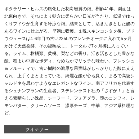
ボタラリー・ヒルズの風化した花崗岩質の畑。樹齢41年。斜面は
北東向きで、それにより朝方に柔らかい日光が当たり、低温でゆっ
くりブドウが生育する冷涼な畑。結果として、活き活きとした酸の
あるワインに仕上がる。早朝に収穫。１晩スキンコンタク後、ブド
ウジュースは4-6年目の古い225Lのフレンチオークに入れて5ヶ月
かけて天然発酵。その後熟成し、トータルで7ヶ月樽に入ってい
る。ライム、柑橘類、黄桃、梨などの香り。活き活きとした豊かな
酸、程よい中庸なボディ、なめらかでリッチな味わい。フレッシュ
＆フルーティで、古い樹齢の濃厚な果実味がしっかりした酸に支え
られ、上手くまとまっている。綺麗な酸が心地良く、まるで高級シ
ャルドネを思わすようなエレガントなワイン。南アフリカを代表す
るシュナンブランの生産者、ステレンラスト社の「さすが！」と言
える素晴らしい逸品。シーフード、フォアグラ、鴨のコンフィ、レ
モンバター、クリームソース、濃厚チーズ、中華、アジア系料理な
ど。